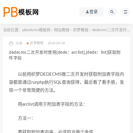
登录
当前位置：
pbootcms模板网
网站教程
织梦教程
dedecms二次开发时使用{dede：arclist},{dede：list}获取附件字段
>
>
>
以沫
织梦教程
2024-04-02
dedecms二次开发时使用{dede：arclist},{dede：list}获取附
件字段
以前用织梦DEDECMS做二次开发时获取附加表字段内
容都是通过runphp执行SQL查询获得，最近看了看手册，发
现一个非常简便的方法。
用arclist调用于附加表字段的方法：
方法一：
要获取附加表内容，必须符合两个条件