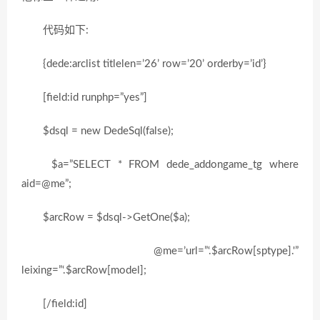
代码如下:
{dede:arclist titlelen=’26’ row=’20’ orderby=’id’}
[field:id runphp=”yes”]
$dsql = new DedeSql(false);
$a=”SELECT * FROM dede_addongame_tg where
aid=@me”;
$arcRow = $dsql->GetOne($a);
@me=’url=”‘.$arcRow[sptype].'”
leixing=”‘.$arcRow[model];
[/field:id]