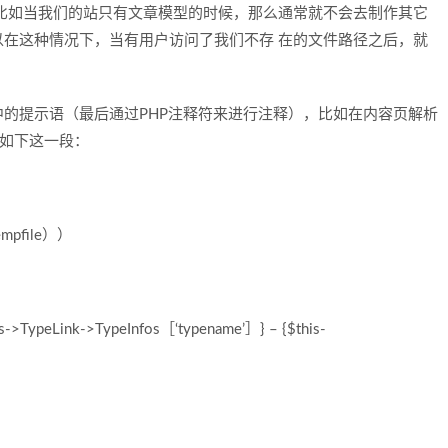
比如当我们的站只有文章模型的时候，那么通常就不会去制作其它
在这种情况下，当有用户访问了我们不存 在的文件路径之后，就
提示语（最后通过PHP注释符来进行注释），比如在内容页解析
中，就有如下这一段：
empfile））
>TypeLink->TypeInfos［‘typename’］} – {$this-