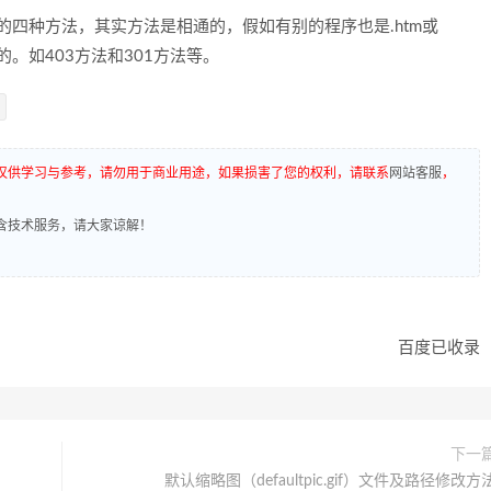
的四种方法，其实方法是相通的，假如有别的程序也是.htm或
的。如403方法和301方法等。
仅供学习与参考，请勿用于商业用途，如果损害了您的权利，请联系
网站客服
，
含技术服务，请大家谅解！
百度已收录
下一
默认缩略图（defaultpic.gif）文件及路径修改方