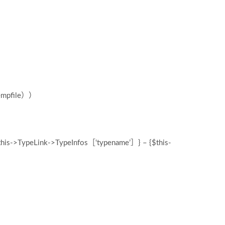
empfile））
s->TypeLink->TypeInfos［‘typename’］} – {$this-