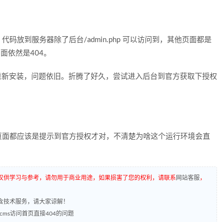
到服务器除了后台/admin.php 可以访问到，其他页面都是
面依然是404。
nx重新安装，问题依旧。折腾了好久，尝试进入后台到官方获取下授权
面都应该是提示到官方授权才对，不清楚为啥这个运行环境会直
仅供学习与参考，请勿用于商业用途，如果损害了您的权利，请联系
网站客服
，
含技术服务，请大家谅解！
otcms访问首页直接404的问题