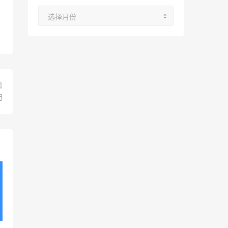
文
章
归
档
篇
用