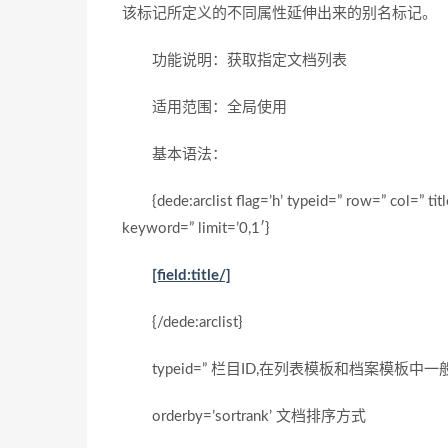
该标记所定义的不同属性延伸出来的别名标记。
功能说明：获取指定文档列表
适用范围：全局使用
基本语法：
{dede:arclist flag=’h’ typeid=” row=” col=” titl
keyword=” limit=’0,1′}
[field:title/]
{/dede:arclist}
typeid=” 栏目ID,在列表模板和档案模板中
orderby=’sortrank’ 文档排序方式