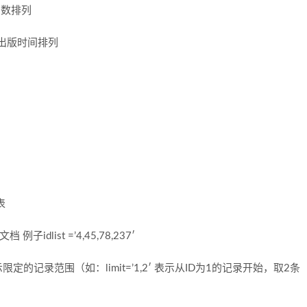
按点击数排列
e’ 按出版时间排列
表
idlist =’4,45,78,237′
示限定的记录范围（如：limit=’1,2′ 表示从ID为1的记录开始，取2条