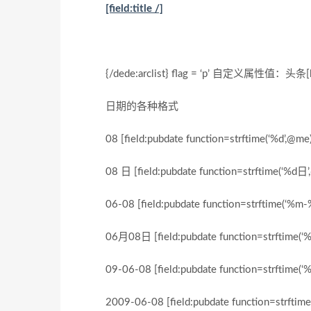
[field:title /]
{/dede:arclist} flag = ‘p’ 自定义属性值：头条[
日期的各种格式
08 [field:pubdate function=strftime(‘%d’,@me)
08 日 [field:pubdate function=strftime(‘%d日’
06-08 [field:pubdate function=strftime(‘%m-
06月08日 [field:pubdate function=strftime(
09-06-08 [field:pubdate function=strftime(‘
2009-06-08 [field:pubdate function=strftime