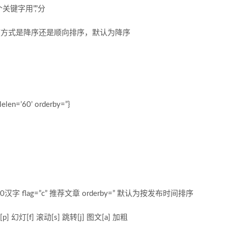
关键字用”,”分
 ，指定排序方式是降序还是顺向排序，默认为降序
lelen=’60’ orderby=”}
为30汉字 flag=”c” 推荐文章 orderby=” 默认为按发布时间排序
 幻灯[f] 滚动[s] 跳转[j] 图文[a] 加粗