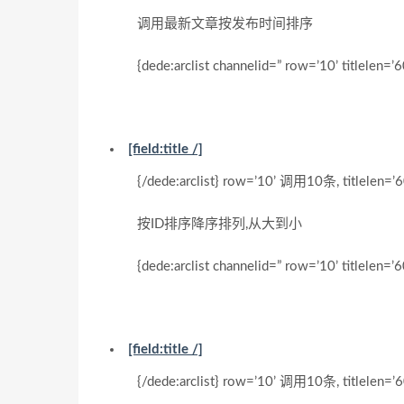
调用最新文章按发布时间排序
{dede:arclist channelid=” row=’10’ titlelen=’6
[field:title /]
{/dede:arclist} row=’10’ 调用10条, titlel
按ID排序降序排列,从大到小
{dede:arclist channelid=” row=’10’ titlelen=’60’
[field:title /]
{/dede:arclist} row=’10’ 调用10条, titlel