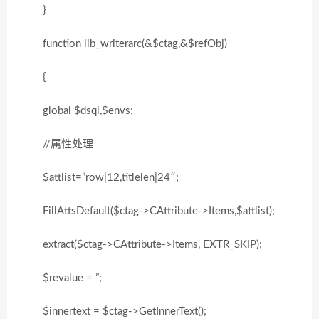
}
function lib_writerarc(&$ctag,&$refObj)
{
global $dsql,$envs;
//属性处理
$attlist=”row|12,titlelen|24″;
FillAttsDefault($ctag->CAttribute->Items,$attlist);
extract($ctag->CAttribute->Items, EXTR_SKIP);
$revalue = ”;
$innertext = $ctag->GetInnerText();