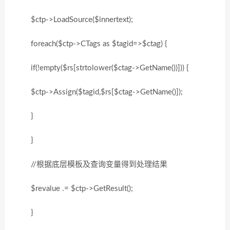
$ctp->LoadSource($innertext);
foreach($ctp->CTags as $tagid=>$ctag) {
if(!empty($rs[strtolower($ctag->GetName())])) {
$ctp->Assign($tagid,$rs[$ctag->GetName()]);
}
}
//根据底层模板及查询变量得到处理结果
$revalue .= $ctp->GetResult();
}