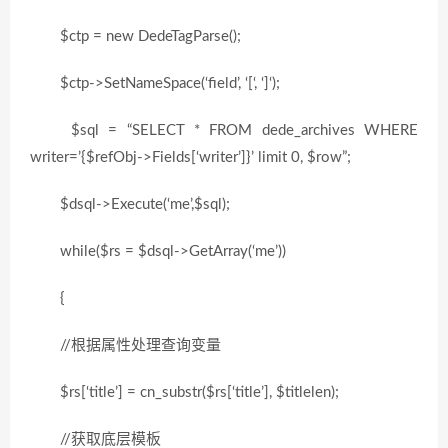
$ctp = new DedeTagParse();
$ctp->SetNameSpace(‘field’, ‘[‘, ‘]‘);
$sql = “SELECT * FROM dede_archives WHERE
writer=’{$refObj->Fields[‘writer’]}’ limit 0, $row”;
$dsql->Execute(‘me’,$sql);
while($rs = $dsql->GetArray(‘me’))
{
//根据属性处理查询变量
$rs[‘title’] = cn_substr($rs[‘title’], $titlelen);
//获取底层模板