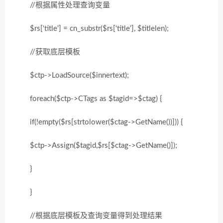
//根据属性处理查询变量
$rs[‘title’] = cn_substr($rs[‘title’], $titlelen);
//获取底层模板
$ctp->LoadSource($innertext);
foreach($ctp->CTags as $tagid=>$ctag) {
if(!empty($rs[strtolower($ctag->GetName())])) {
$ctp->Assign($tagid,$rs[$ctag->GetName()]);
}
}
//根据底层模板及查询变量得到处理结果