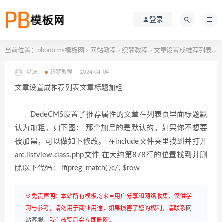
登录
当前位置：
pbootcms模板网
网站教程
织梦教程
文章设置成推荐列表文章标题加粗
>
>
>
以沫
织梦教程
2024-04-04
文章设置成推荐列表文章标题加粗
DedeCMS设置了推荐属性的文章在列表页里面标题默
认为加粗，如下图： 那个加黑的是默认的。如果你不想要
被加黑，可以做如下修改。 在include文件夹里找到并打开
arc.listview.class.php文件 在大约第878行的位置找到并删
除以下代码： if(preg_match(‘/c/’, $row
☉免责声明：本站所有模板均来自用户分享和网络收集，仅供学
习与参考，请勿用于商业用途，如果损害了您的权利，请联系
网
站客服
，我们核实后会立即删除。