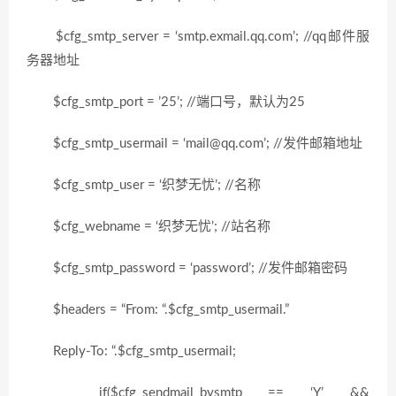
$cfg_smtp_server = ‘smtp.exmail.qq.com’; //qq邮件服
务器地址
$cfg_smtp_port = ’25’; //端口号，默认为25
$cfg_smtp_usermail = ‘mail@qq.com’; //发件邮箱地址
$cfg_smtp_user = ‘织梦无忧’; //名称
$cfg_webname = ‘织梦无忧’; //站名称
$cfg_smtp_password = ‘password’; //发件邮箱密码
$headers = “From: “.$cfg_smtp_usermail.”
Reply-To: “.$cfg_smtp_usermail;
if($cfg_sendmail_bysmtp == ‘Y’ &&