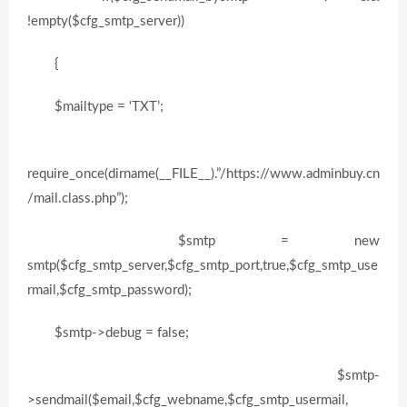
!empty($cfg_smtp_server))
{
$mailtype = ‘TXT’;
require_once(dirname(__FILE__).”/https://www.adminbuy.cn
/mail.class.php”);
$smtp = new
smtp($cfg_smtp_server,$cfg_smtp_port,true,$cfg_smtp_use
rmail,$cfg_smtp_password);
$smtp->debug = false;
$smtp-
>sendmail($email,$cfg_webname,$cfg_smtp_usermail,