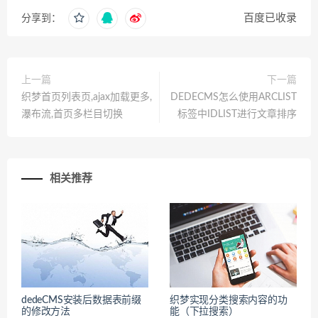
百度已收录
分享到：
上一篇
下一篇
织梦首页列表页,ajax加载更多,
DEDECMS怎么使用ARCLIST
瀑布流,首页多栏目切换
标签中IDLIST进行文章排序
相关推荐
dedeCMS安装后数据表前缀
织梦实现分类搜索内容的功
的修改方法
能（下拉搜索）