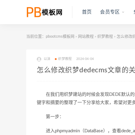
首页
会员专区
当前位置：
pbootcms模板网
网站教程
织梦教程
怎么修改织
>
>
>
以沫
织梦教程
2024-04-04
怎么修改织梦dedecms文章
在我们用织梦建站的时候会发现DEDE默认的
键字和摘要的整理了一下分享给大家，希望对更
第一步：
进入phpmyadmin（DataBase），查看ded