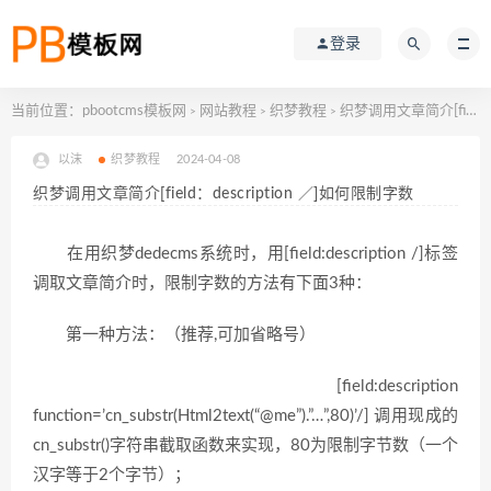
登录
当前位置：
pbootcms模板网
网站教程
织梦教程
织梦调用文章简介[field：description ／]如何限制字数
>
>
>
以沫
织梦教程
2024-04-08
织梦调用文章简介[field：description ／]如何限制字数
在用织梦dedecms系统时，用[field:description /]标签
调取文章简介时，限制字数的方法有下面3种：
第一种方法：（推荐,可加省略号）
[field:description
function=’cn_substr(Html2text(“@me”).”…”,80)’/] 调用现成的
cn_substr()字符串截取函数来实现，80为限制字节数（一个
汉字等于2个字节）；