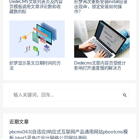
DedeCMS文章列表页及内容
织梦再次重新安装install目录
页模板调用文章评论数和收
出现dir，锁定安装如何操
藏数的标
作？
织梦显示英文日期时间的方
Dedecms文章内容页受统计
法
影响打开速度慢的解决方
近期文章
pbcms043(自适应)响应式互联网产品通用网站pbootcms模
板 html5蓝色IT设计网络公司网站源码