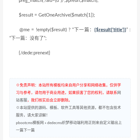
preg_match(‘/aid=(d*)/’,$preurl,$match);
$result = GetOneArchive($match[1]);
@me = !empty($result) ? “下一篇：
{$result[‘title’]}
” :
“下一篇：没有了”;
{/dede:prenext}
☉免责声明：本站所有模板均来自用户分享和网络收集，仅供学
习与参考，请勿用于商业用途，如果损害了您的权利，请联系
网
站客服
，我们核实后会立即删除。
☉本站提供的源码、模板、软件工具等其他资源，都不包含技术
服务，请大家谅解！
pbootcms模板网
»
dedecms织梦移动端利用正则来自定义输出上
一篇下一篇