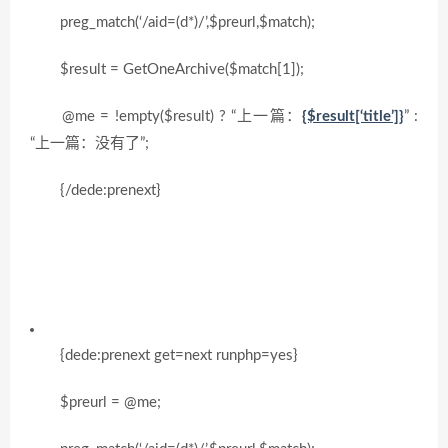
preg_match(‘/aid=(d*)/’,$preurl,$match);
$result = GetOneArchive($match[1]);
@me = !empty($result) ? “上一篇：
{$result[‘title’]}
” :
“上一篇：没有了”;
{/dede:prenext}
{dede:prenext get=next runphp=yes}
$preurl = @me;