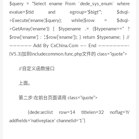
$query = “Select ename From `dede_sys_enum` where
evalue=$tid and egroup=’$bigt'”; $dsql-
>Execute(‘ename’,$query); while($row = $dsql-
>GetArray(‘ename’)) { $typename .= ($typename==” ?
$row[‘ename’] : ‘,’.$row[‘ename’]); } return $typename; } //
—————— Add By CxChina.Com —– End ————————-
(V5.3)加到includecommon.func.php文件的 class=”quote”>
//自定义函数接口
上面。
第二步:在前台页面请用 class=”quote”>
{dede:arclist row=14 titlelen=32 noflag=’h’
addfields=’nativeplace’ channelid=’1′}