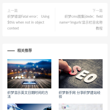
上一篇
下一篇
织梦错误Fatal error： Using
织梦cms图集{dede：field
$this when not in object
name=’imgurls’显示栏目名称
context
教程
相关推荐
织梦显示英文日期时间的方
织梦新手网 分享织梦建站经
法
验