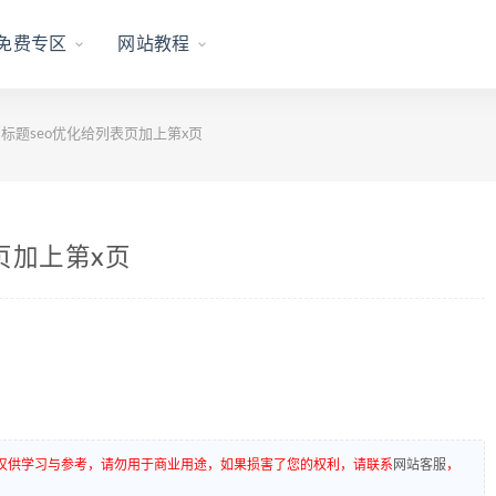
免费专区
网站教程
S 标题seo优化给列表页加上第x页
表页加上第x页
仅供学习与参考，请勿用于商业用途，如果损害了您的权利，请联系
网站客服
，