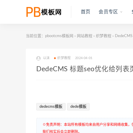
首页
会员专区
当前位置：
pbootcms模板网
网站教程
织梦教程
DedeCM
>
>
>
以沫
织梦教程
2024-04-01
DedeCMS 标题seo优化给列
dedecms模板
dede模板
☉免责声明：本站所有模板均来自用户分享和网络收集，
我们核实后会立即删除。