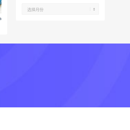
文
章
a
归
档